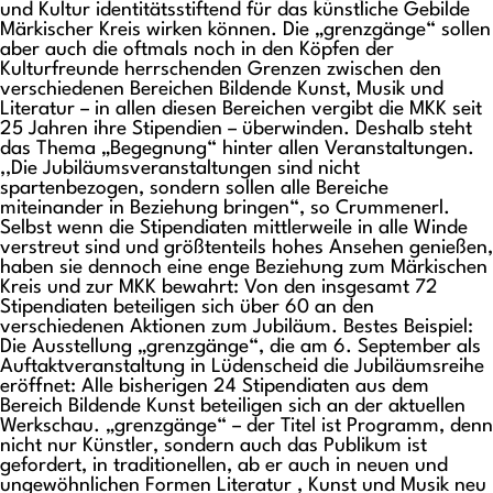
und Kultur identitätsstiftend für das künstliche Gebilde
Märkischer Kreis wirken können. Die „grenzgänge“ sollen
aber auch die oftmals noch in den Köpfen der
Kulturfreunde herrschenden Grenzen zwischen den
verschiedenen Bereichen Bildende Kunst, Musik und
Literatur – in allen diesen Bereichen vergibt die MKK seit
25 Jahren ihre Stipendien – überwinden. Deshalb steht
das Thema „Begegnung“ hinter allen Veranstaltungen.
,,Die Jubiläumsveranstaltungen sind nicht
spartenbezogen, sondern sollen alle Bereiche
miteinander in Beziehung bringen“, so Crummenerl.
Selbst wenn die Stipendiaten mittlerweile in alle Winde
verstreut sind und größtenteils hohes Ansehen genießen,
haben sie dennoch eine enge Beziehung zum Märkischen
Kreis und zur MKK bewahrt: Von den insgesamt 72
Stipendiaten beteiligen sich über 60 an den
verschiedenen Aktionen zum Jubiläum. Bestes Beispiel:
Die Ausstellung „grenzgänge“, die am 6. September als
Auftaktveranstaltung in Lüdenscheid die Jubiläumsreihe
eröffnet: Alle bisherigen 24 Stipendiaten aus dem
Bereich Bildende Kunst beteiligen sich an der aktuellen
Werkschau. „grenzgänge“ – der Titel ist Programm, denn
nicht nur Künstler, sondern auch das Publikum ist
gefordert, in traditionellen, ab er auch in neuen und
ungewöhnlichen Formen Literatur , Kunst und Musik neu