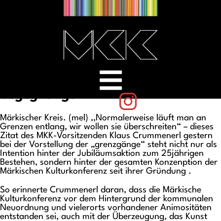
westfaelische-rundschau-23-08-
2002-doppelboedig-und-neues-
entdeckend-grenzgaenge-zum-
jubilaeum-der-mkk-literatur-
musik-und-bildende-kunst-
versprechen-spannende-
begegnunge
Märkischer Kreis. (mel) ,,Normalerweise läuft man an
Grenzen entlang, wir wollen sie überschreiten“ – dieses
Zitat des MKK-Vorsitzenden Klaus Crummenerl gestern
bei der Vorstellung der „grenzgänge“ steht nicht nur als
Intention hinter der Jubiläumsaktion zum 25jährigen
Bestehen, sondern hinter der gesamten Konzenption der
Märkischen Kulturkonferenz seit ihrer Gründung .
So erinnerte Crummenerl daran, dass die Märkische
Kulturkonferenz vor dem Hintergrund der kommunalen
Neuordnung und vielerorts vorhandener Animositäten
entstanden sei, auch mit der Überzeugung, das Kunst